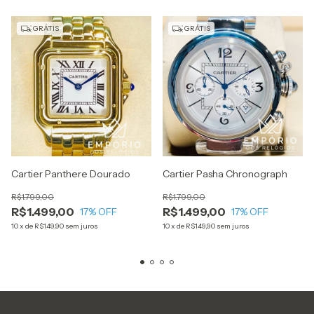
GRÁTIS
GRÁTIS
Cartier Panthere Dourado
Cartier Pasha Chronograph
R$1.799,00
R$1.799,00
R$1.499,00
R$1.499,00
17
% OFF
17
% OFF
10
x
de
R$149,90
sem juros
10
x
de
R$149,90
sem juros