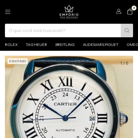
0
ROLEX
TAG HEUER
BREITLING
AUDEMARS PIGUET
OME
ESGOTADO
1
/
6