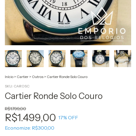
Início
>
Cartier
>
Outros
>
Cartier Ronde Solo Couro
SKU:
CAROSC
Cartier Ronde Solo Couro
R$1.799,00
R$1.499,00
17
% OFF
Economize:
R$300,00