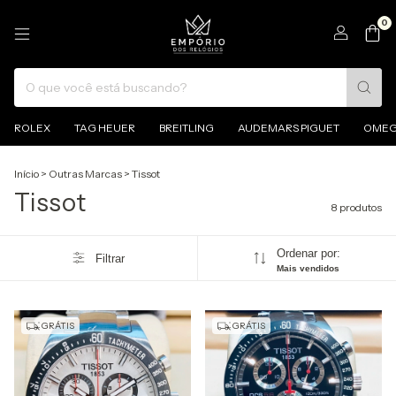
0
ROLEX
TAG HEUER
BREITLING
AUDEMARS PIGUET
OME
Início
>
Outras Marcas
>
Tissot
Tissot
8 produtos
Ordenar por:
Filtrar
Mais vendidos
GRÁTIS
GRÁTIS