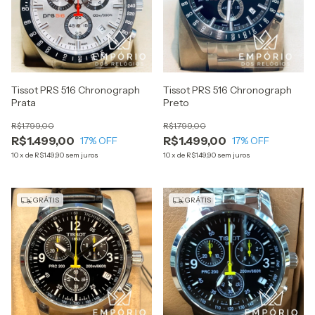
Tissot PRS 516 Chronograph
Tissot PRS 516 Chronograph
Prata
Preto
R$1.799,00
R$1.799,00
R$1.499,00
R$1.499,00
17
% OFF
17
% OFF
10
x
de
R$149,90
sem juros
10
x
de
R$149,90
sem juros
GRÁTIS
GRÁTIS