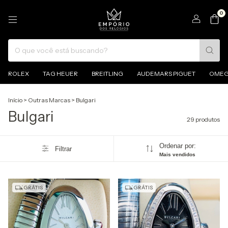
0
ROLEX
TAG HEUER
BREITLING
AUDEMARS PIGUET
OME
Início
>
Outras Marcas
>
Bulgari
Bulgari
29 produtos
Ordenar por:
Filtrar
Mais vendidos
GRÁTIS
GRÁTIS