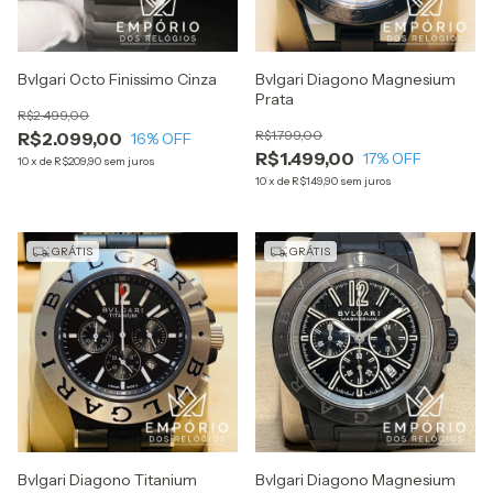
Bvlgari Octo Finissimo Cinza
Bvlgari Diagono Magnesium
Prata
R$2.499,00
R$1.799,00
R$2.099,00
16
% OFF
R$1.499,00
17
% OFF
10
x
de
R$209,90
sem juros
10
x
de
R$149,90
sem juros
GRÁTIS
GRÁTIS
Bvlgari Diagono Titanium
Bvlgari Diagono Magnesium