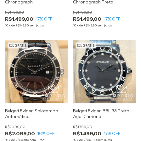
Chronograph
Chronograph Preto
R$1.799,00
R$1.799,00
R$1.499,00
R$1.499,00
17
% OFF
17
% OFF
10
x
de
R$149,90
sem juros
10
x
de
R$149,90
sem juros
GRÁTIS
GRÁTIS
Bvlgari Bvlgari Solotempo
Bvlgari Bvlgari BBL 33 Preto
Automático
Aço Diamond
R$2.499,00
R$1.799,00
R$2.099,00
R$1.499,00
16
% OFF
17
% OFF
10
x
de
R$209,90
sem juros
10
x
de
R$149,90
sem juros