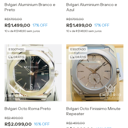
Bvlgari Aluminium Branco e
Bvlgari Aluminium Branco e
Preto
Azul
R$1.799,00
R$1.799,00
R$1.499,00
R$1.499,00
17
% OFF
17
% OFF
10
x
de
R$149,90
sem juros
10
x
de
R$149,90
sem juros
ESGOTADO
ESGOTADO
GRÁTIS
GRÁTIS
Bvlgari Octo Roma Preto
Bvlgari Octo Finissimo Minute
Repeater
R$2.499,00
R$2.499,00
R$2.099,00
16
% OFF