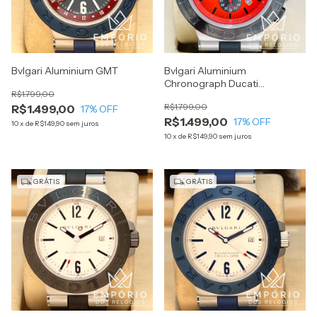
Bvlgari Aluminium GMT
Bvlgari Aluminium
Chronograph Ducati
R$1.799,00
Vermelho
R$1.799,00
R$1.499,00
17
% OFF
R$1.499,00
17
% OFF
10
x
de
R$149,90
sem juros
10
x
de
R$149,90
sem juros
GRÁTIS
GRÁTIS