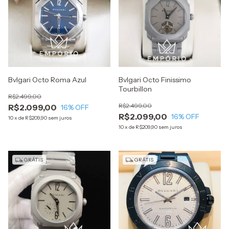
Bvlgari Octo Roma Azul
Bvlgari Octo Finissimo
Tourbillon
R$2.499,00
R$2.499,00
R$2.099,00
16
% OFF
R$2.099,00
16
% OFF
10
x
de
R$209,90
sem juros
10
x
de
R$209,90
sem juros
GRÁTIS
GRÁTIS