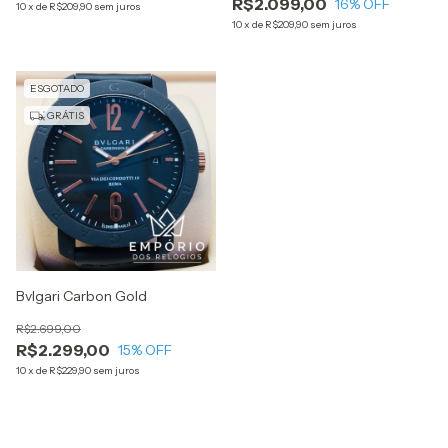
R$2.099,00
16
% OFF
10
x
de
R$209,90
sem juros
10
x
de
R$209,90
sem juros
ESGOTADO
GRÁTIS
Bvlgari Carbon Gold
R$2.699,00
R$2.299,00
15
% OFF
10
x
de
R$229,90
sem juros