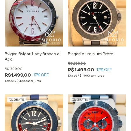
Bvlgari Bvlgari Lady Branco e
Bvlgari Aluminium Preto
Aço
R$1.799,00
R$1.799,00
R$1.499,00
17
% OFF
R$1.499,00
17
% OFF
10
x
de
R$149,90
sem juros
10
x
de
R$149,90
sem juros
GRÁTIS
GRÁTIS