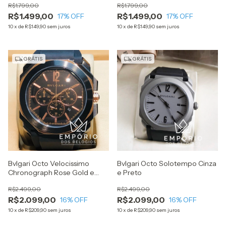
R$1.799,00
R$1.799,00
R$1.499,00
R$1.499,00
17
% OFF
17
% OFF
10
x
de
R$149,90
sem juros
10
x
de
R$149,90
sem juros
GRÁTIS
GRÁTIS
Bvlgari Octo Velocissimo
Bvlgari Octo Solotempo Cinza
Chronograph Rose Gold e
e Preto
Preto
R$2.499,00
R$2.499,00
R$2.099,00
R$2.099,00
16
% OFF
16
% OFF
10
x
de
R$209,90
sem juros
10
x
de
R$209,90
sem juros