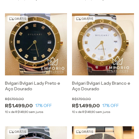
GRÁTIS
GRÁTIS
Bvlgari Bvlgari Lady Preto e
Bvlgari Bvlgari Lady Branco e
Aço Dourado
Aço Dourado
R$1.799,00
R$1.799,00
R$1.499,00
R$1.499,00
17
% OFF
17
% OFF
10
x
de
R$149,90
sem juros
10
x
de
R$149,90
sem juros
GRÁTIS
GRÁTIS