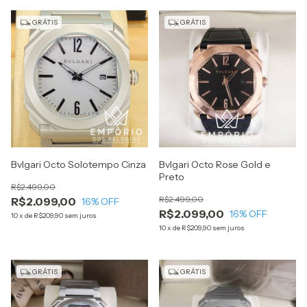
GRÁTIS
GRÁTIS
Bvlgari Octo Solotempo Cinza
Bvlgari Octo Rose Gold e
Preto
R$2.499,00
R$2.499,00
R$2.099,00
16
% OFF
R$2.099,00
16
% OFF
10
x
de
R$209,90
sem juros
10
x
de
R$209,90
sem juros
GRÁTIS
GRÁTIS