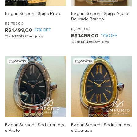
Bvlgari Serpenti Spiga Preto
Bvlgari Serpenti Spiga Aço e
Dourado Branco
R$1.799,00
R$1.799,00
R$1.499,00
17
% OFF
R$1.499,00
17
% OFF
10
x
de
R$149,90
sem juros
10
x
de
R$149,90
sem juros
GRÁTIS
GRÁTIS
Bvlgari Serpenti Seduttori Aço
Bvlgari Serpenti Seduttori Aço
e Preto
e Dourado