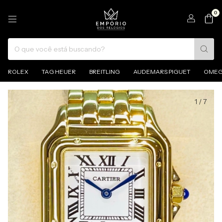
0
ROLEX
TAG HEUER
BREITLING
AUDEMARS PIGUET
OME
1
/
7