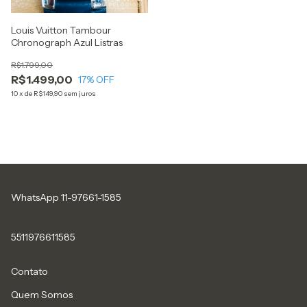
Louis Vuitton Tambour
Chronograph Azul Listras
R$1.799,00
R$1.499,00
17
% OFF
10
x
de
R$149,90
sem juros
WhatsApp 11-97661-1585
5511976611585
Contato
Quem Somos