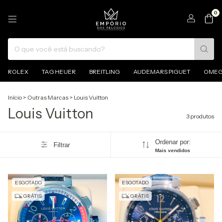
0
ROLEX
TAG HEUER
BREITLING
AUDEMARS PIGUET
OME
Início
>
Outras Marcas
>
Louis Vuitton
Louis Vuitton
3 produtos
Ordenar por:
Filtrar
Mais vendidos
ESGOTADO
ESGOTADO
GRÁTIS
GRÁTIS