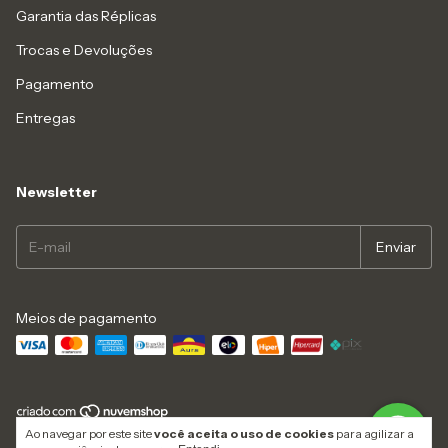
Garantia das Réplicas
Trocas e Devoluções
Pagamento
Entregas
Newsletter
Meios de pagamento
Ao navegar por este site
você aceita o uso de cookies
para agilizar a
Copyright Empório dos Relógios - 2026. Todos os direitos reservados.