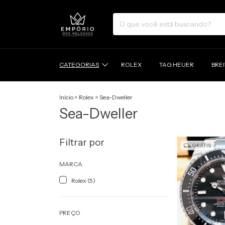
CATEGORIAS
ROLEX
TAG HEUER
BRE
Início
>
Rolex
>
Sea-Dweller
Sea-Dweller
Filtrar por
GRÁTIS
MARCA
Rolex (5)
PREÇO