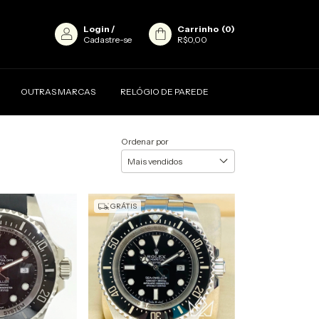
Login
/
Carrinho
(
0
)
Cadastre-se
R$0,00
OUTRAS MARCAS
RELÓGIO DE PAREDE
Ordenar por
GRÁTIS