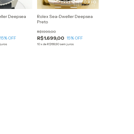
ller Deepsea
Rolex Sea-Dweller Deepsea
a
Preto
R$1.999,00
R$1.699,00
15
% OFF
15
% OFF
juros
10
x
de
R$169,90
sem juros