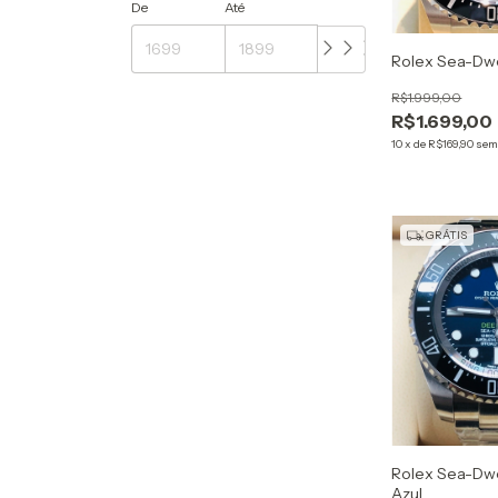
De
Até
Rolex Sea-Dwe
R$1.999,00
R$1.699,00
10
x
de
R$169,90
sem
GRÁTIS
Rolex Sea-Dw
Azul