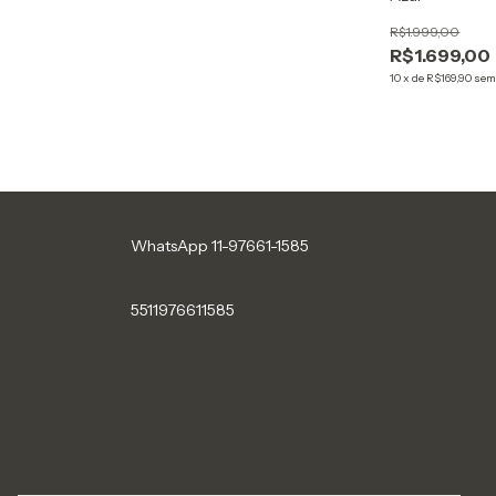
R$1.999,00
R$1.699,00
10
x
de
R$169,90
sem
WhatsApp 11-97661-1585
5511976611585