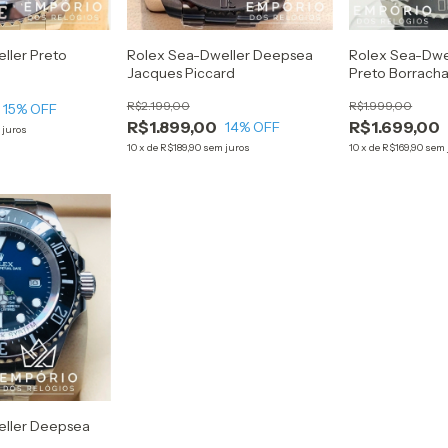
ller Preto
Rolex Sea-Dweller Deepsea
Rolex Sea-Dwe
Jacques Piccard
Preto Borrach
R$2.199,00
R$1.999,00
15
% OFF
R$1.899,00
R$1.699,00
14
% OFF
 juros
10
x
de
R$189,90
sem juros
10
x
de
R$169,90
sem 
eller Deepsea