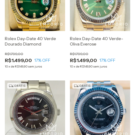
Rolex Day-Date 40 Verde
Rolex Day-Date 40 Verde-
Dourado Diamond
Oliva Everose
R$1.799,00
R$1.799,00
R$1.499,00
R$1.499,00
17
% OFF
17
% OFF
10
x
de
R$149,90
sem juros
10
x
de
R$149,90
sem juros
GRÁTIS
GRÁTIS