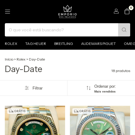
0
ROLEX
TAG HEUER
BREITLING
AUDEMARS PIGUET
OME
Início
>
Rolex
>
Day-Date
Day-Date
18 produtos
Ordenar por:
Filtrar
Mais vendidos
GRÁTIS
GRÁTIS