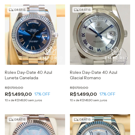
GRÁTIS
GRÁTIS
Rolex Day-Date 40 Azul
Rolex Day-Date 40 Azul
Luneta Canelada
Glacial Romano
R$1.799,00
R$1.799,00
R$1.499,00
R$1.499,00
17
% OFF
17
% OFF
10
x
de
R$149,90
sem juros
10
x
de
R$149,90
sem juros
GRÁTIS
GRÁTIS