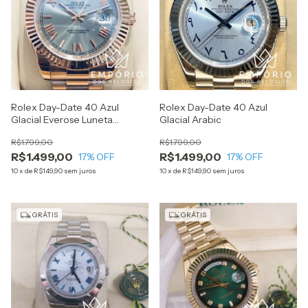
Rolex Day-Date 40 Azul
Rolex Day-Date 40 Azul
Glacial Everose Luneta
Glacial Arabic
Canelada
R$1.799,00
R$1.799,00
R$1.499,00
R$1.499,00
17
% OFF
17
% OFF
10
x
de
R$149,90
sem juros
10
x
de
R$149,90
sem juros
GRÁTIS
GRÁTIS