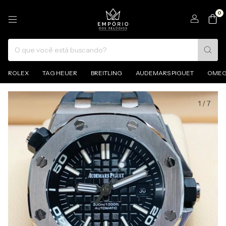
0
ROLEX
TAG HEUER
BREITLING
AUDEMARS PIGUET
OME
1
/
7