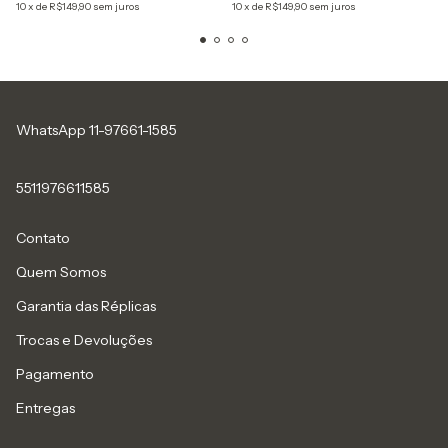
10
x
de
R$149,90
sem juros
10
x
de
R$149,90
sem juros
WhatsApp 11-97661-1585
5511976611585
Contato
Quem Somos
Garantia das Réplicas
Trocas e Devoluções
Pagamento
Entregas