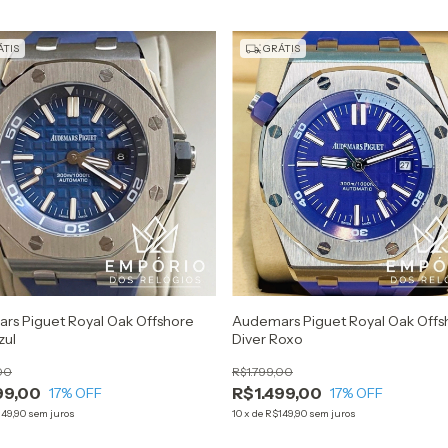
TIS
GRÁTIS
rs Piguet Royal Oak Offshore
Audemars Piguet Royal Oak Offs
zul
Diver Roxo
00
R$1.799,00
99,00
R$1.499,00
17
% OFF
17
% OFF
49,90
sem juros
10
x
de
R$149,90
sem juros