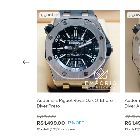
GRÁTIS
GRÁ
Oak Offshore
Audemars Piguet Royal Oak Offshore
Audema
Diver Preto
Diver A
R$1.799,00
R$1.799,
R$1.499,00
R$1.4
17
% OFF
10
x
de
R$149,90
sem juros
10
x
de
R$1