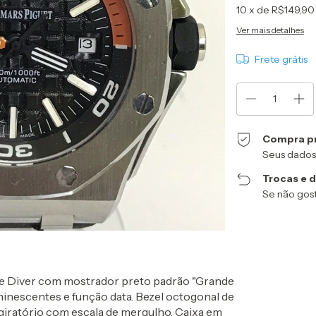
10
x de
R$149,90
Ver mais detalhes
Frete grátis
Compra p
Seus dados
Trocas e 
Se não gost
e Diver com mostrador preto padrão "Grande
uminescentes e função data. Bezel octogonal de
giratório com escala de mergulho. Caixa em