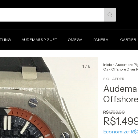
ITLING
AUDEMARS PIGUET
OMEGA
PANERAI
CARTIER
Início
>
Audemars Pi
1
/
6
Oak Offshore Diver P
SKU:
APDPRL
Audemar
Offshore
R$1.799,00
R$1.49
Economize:
R$