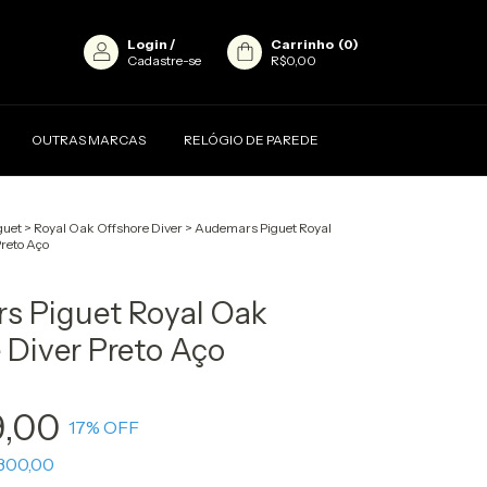
Login
/
Carrinho
(
0
)
Cadastre-se
R$0,00
OUTRAS MARCAS
RELÓGIO DE PAREDE
guet
>
Royal Oak Offshore Diver
>
Audemars Piguet Royal
reto Aço
s Piguet Royal Oak
 Diver Preto Aço
9,00
17
% OFF
300,00