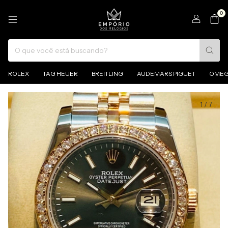
0
ROLEX
TAG HEUER
BREITLING
AUDEMARS PIGUET
OME
1
/
7