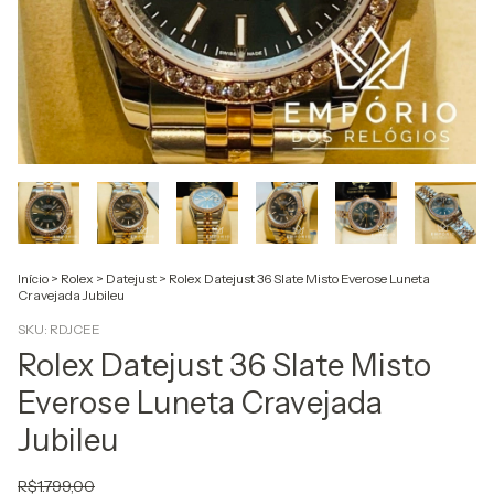
Início
>
Rolex
>
Datejust
>
Rolex Datejust 36 Slate Misto Everose Luneta
Cravejada Jubileu
SKU:
RDJCEE
Rolex Datejust 36 Slate Misto
Everose Luneta Cravejada
Jubileu
R$1.799,00