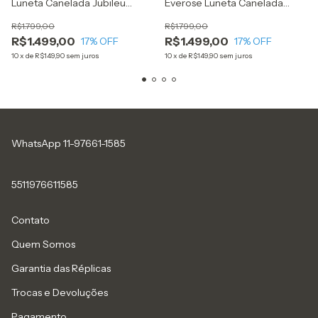
Luneta Canelada Jubileu
Everose Luneta Canelada
Diamond
Árabe
R$1.799,00
R$1.799,00
R$1.499,00
R$1.499,00
17
% OFF
17
% OFF
10
x
de
R$149,90
sem juros
10
x
de
R$149,90
sem juros
WhatsApp 11-97661-1585
5511976611585
Contato
Quem Somos
Garantia das Réplicas
Trocas e Devoluções
Pagamento