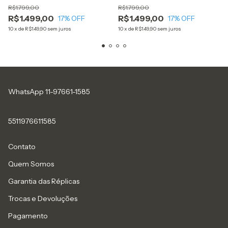
R$1.799,00
R$1.799,00
R$1.499,00
R$1.499,00
17
% OFF
17
% OFF
10
x
de
R$149,90
sem juros
10
x
de
R$149,90
sem juros
WhatsApp 11-97661-1585
5511976611585
Contato
Quem Somos
Garantia das Réplicas
Trocas e Devoluções
Pagamento