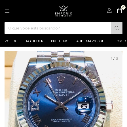
0
ROLEX
TAG HEUER
BREITLING
AUDEMARS PIGUET
OME
1
/
6