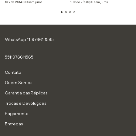
10
x
de
R$149,90
sem juros
10
x
de
R$149,90
sem juros
WhatsApp 11-97661-1585
5511976611585
Contato
Quem Somos
Garantia das Réplicas
Trocas e Devoluções
Pagamento
Entregas