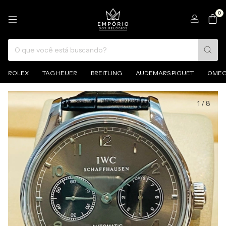
0
ROLEX
TAG HEUER
BREITLING
AUDEMARS PIGUET
OME
1
/
8