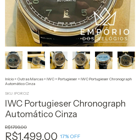
Início
>
Outras Marcas
>
IWC
>
Portugieser
>
IWC Portugieser Chronograph
Automático Cinza
SKU:
IPORCIZ
IWC Portugieser Chronograph
Automático Cinza
R$1.799,00
R$1.499,00
17
% OFF