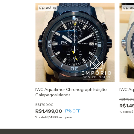
GRÁTIS
GRÁ
IWC Aquatimer Chronograph Edição
IWC Aq
Galapagos Islands
R$1.799,
R$1.799,00
R$1.4
R$1.499,00
17
% OFF
10
x
de
R$1
10
x
de
R$149,90
sem juros