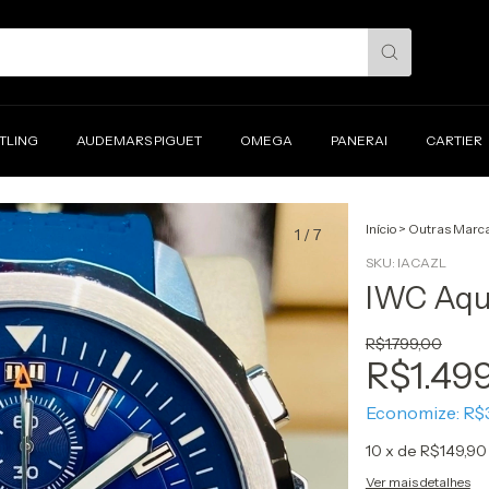
ITLING
AUDEMARS PIGUET
OMEGA
PANERAI
CARTIER
Início
>
Outras Marc
1
/
7
SKU:
IACAZL
IWC Aqu
R$1.799,00
R$1.49
Economize:
R$
10
x de
R$149,90
Ver mais detalhes