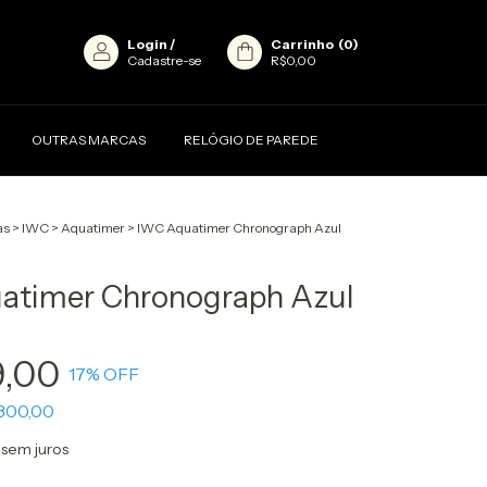
Login
/
Carrinho
(
0
)
Cadastre-se
R$0,00
OUTRAS MARCAS
RELÓGIO DE PAREDE
as
>
IWC
>
Aquatimer
>
IWC Aquatimer Chronograph Azul
atimer Chronograph Azul
9,00
17
% OFF
300,00
sem juros