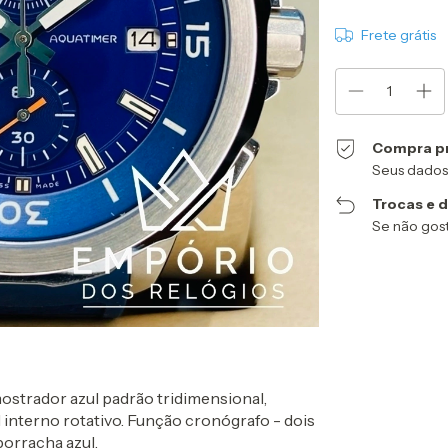
Frete grátis
Compra p
Seus dados
Trocas e 
Se não gost
trador azul padrão tridimensional,
 interno rotativo. Função cronógrafo - dois
borracha azul.