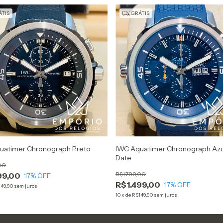
TIS
GRÁTIS
uatimer Chronograph Preto
IWC Aquatimer Chronograph Azu
Date
00
R$1.799,00
99,00
17
% OFF
R$1.499,00
17
% OFF
49,90
sem juros
10
x
de
R$149,90
sem juros