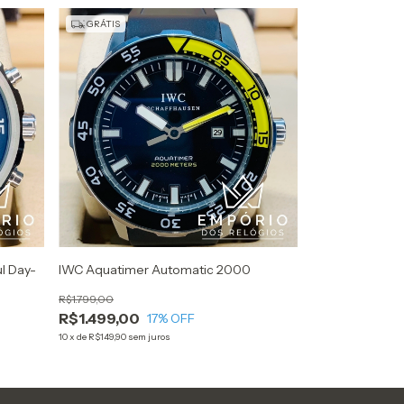
GRÁTIS
l Day-
IWC Aquatimer Automatic 2000
R$1.799,00
R$1.499,00
17
% OFF
10
x
de
R$149,90
sem juros