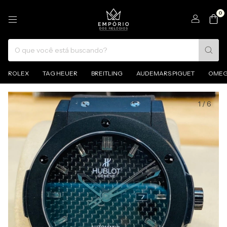
0
ROLEX
TAG HEUER
BREITLING
AUDEMARS PIGUET
OME
1
/
6