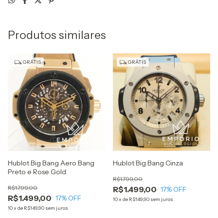
Produtos similares
GRÁTIS
GRÁTIS
Hublot Big Bang Aero Bang
Hublot Big Bang Cinza
Preto e Rose Gold
R$1.799,00
R$1.799,00
R$1.499,00
17
% OFF
R$1.499,00
17
% OFF
10
x
de
R$149,90
sem juros
10
x
de
R$149,90
sem juros