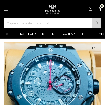
0
ROLEX
TAG HEUER
BREITLING
AUDEMARS PIGUET
OME
1
/
6