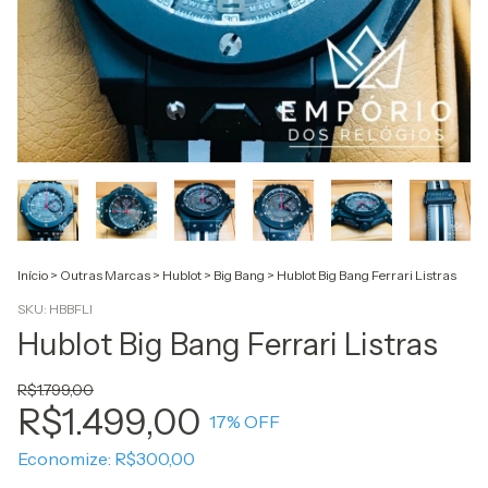
Início
>
Outras Marcas
>
Hublot
>
Big Bang
>
Hublot Big Bang Ferrari Listras
SKU:
HBBFLI
Hublot Big Bang Ferrari Listras
R$1.799,00
R$1.499,00
17
% OFF
Economize:
R$300,00