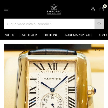
0
ROLEX
TAG HEUER
BREITLING
AUDEMARS PIGUET
OME
1
/
7