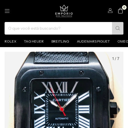
0
ROLEX
TAG HEUER
BREITLING
AUDEMARS PIGUET
OME
1
/
7