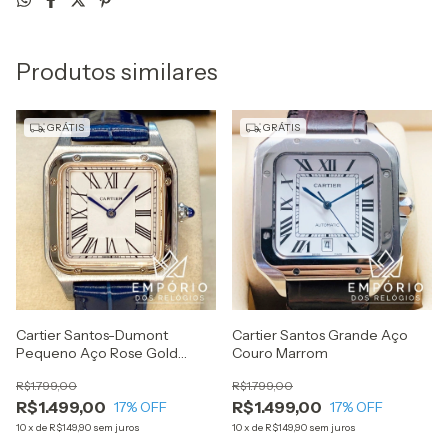
Produtos similares
GRÁTIS
GRÁTIS
Cartier Santos-Dumont
Cartier Santos Grande Aço
Pequeno Aço Rose Gold
Couro Marrom
Couro Azul
R$1.799,00
R$1.799,00
R$1.499,00
R$1.499,00
17
% OFF
17
% OFF
10
x
de
R$149,90
sem juros
10
x
de
R$149,90
sem juros