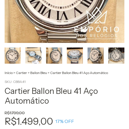
Início
>
Cartier
>
Ballon Bleu
>
Cartier Ballon Bleu 41 Aço Automático
SKU:
CBBA41
Cartier Ballon Bleu 41 Aço
Automático
R$1.799,00
R$1.499,00
17
% OFF