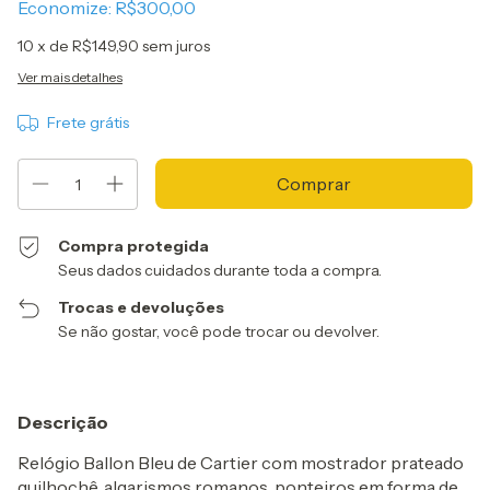
Economize:
R$300,00
10
x de
R$149,90
sem juros
Ver mais detalhes
Frete grátis
Compra protegida
Seus dados cuidados durante toda a compra.
Trocas e devoluções
Se não gostar, você pode trocar ou devolver.
Descrição
Relógio Ballon Bleu de Cartier com mostrador prateado
guilhochê, algarismos romanos, ponteiros em forma de