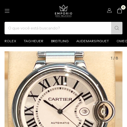
0
ROLEX
TAG HEUER
BREITLING
AUDEMARS PIGUET
OME
1
/
8