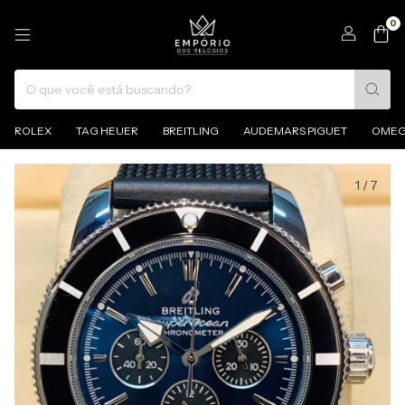
0
ROLEX
TAG HEUER
BREITLING
AUDEMARS PIGUET
OME
1
/
7