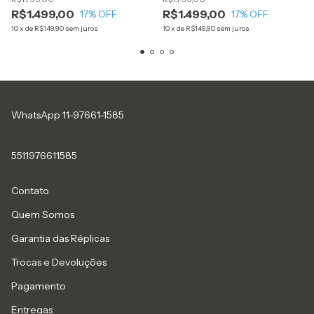
R$1.499,00
R$1.499,00
17
% OFF
17
% OFF
10
x
de
R$149,90
sem juros
10
x
de
R$149,90
sem juros
WhatsApp 11-97661-1585
5511976611585
Contato
Quem Somos
Garantia das Réplicas
Trocas e Devoluções
Pagamento
Entregas