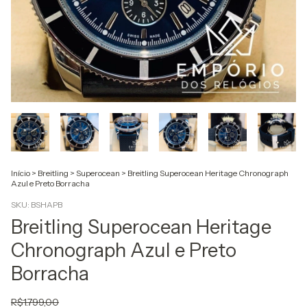
Início
>
Breitling
>
Superocean
>
Breitling Superocean Heritage Chronograph
Azul e Preto Borracha
SKU:
BSHAPB
Breitling Superocean Heritage
Chronograph Azul e Preto
Borracha
R$1.799,00